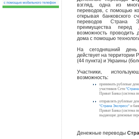
с помощью мобильного телефон
взгляд, одна из мног
переводов, с помощью ко
открывая банковского с
переводов Страна Эк
преимущества перед д
возможность проводить 
дома с помощью технолог
На сегодняшний день
действует на территории Р
(44 пункта) и Украины (бол
Участники, использ
возможность:
принимать рублевые дене
участников Сети
"Страна
Приват Банка (система п
отправлять рублевые де
и бан
"Страна Экспресс"
Приват Банка (система п
выдающие денежные пере
Денежные переводы
Стра