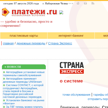
сегодня: 07 августа 2026 года
г. Набережные Челны
— удобно и безопасно, просто и
современно!
пластиковые карты
интернет-банкинг
мо
|
/
/
главная
денежные переводы
Страна Экспресс
НОВОСТИ
Автоградбанк установил новые
терминалы самообслуживания
Автоградбанк принимает
о системе
денежные переводы UNIStream
Система CONTACT, с которой
сотрудничает Автоградбанк,
стала первой в Боснии и
|
Герцеговине российской
точки обслуживания
тарифы о
системой денежных переводов.
отправить пер
Установлен банкомат на рынке
«Фонтан»
За ТВТ теперь можно платить
Денежные переводы
Ст