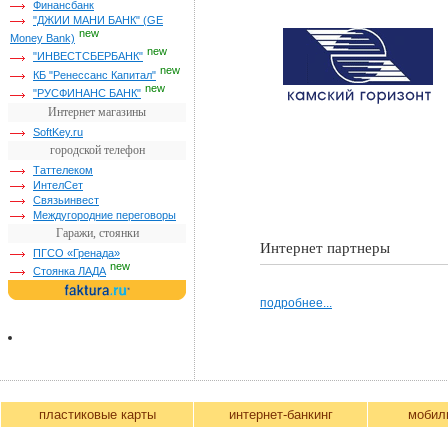
Финансбанк
"ДЖИИ МАНИ БАНК" (GE
new
Money Bank)
new
"ИНВЕСТСБЕРБАНК"
new
КБ "Ренессанс Капитал"
new
"РУСФИНАНС БАНК"
Интернет магазины
SoftKey.ru
городской телефон
Таттелеком
ИнтелСет
Связьинвест
Междугородние переговоры
Гаражи, стоянки
Интернет партнеры
ПГСО «Гренада»
new
Стоянка ЛАДА
подробнее...
пластиковые карты
интернет-банкинг
мобил