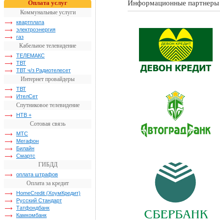
Оплата услуг
Информационные партнеры
Коммунальные услуги
квартплата
электроэнергия
газ
Кабельное телевидение
ТЕЛЕМАКС
ТВТ
ТВТ ч/з Радиотелесет
Интернет провайдеры
ТВТ
ИтелСет
Спутниковое телевидение
НТВ +
Сотовая связь
МТС
Мегафон
Билайн
Смартс
ГИБДД
оплата штрафов
Оплата за кредит
HomeCredit (ХоумКредит)
Русский Стандарт
Татфондбанк
Камкомбанк