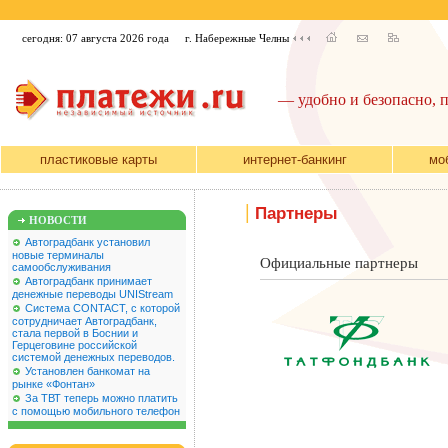
сегодня: 07 августа 2026 года
г. Набережные Челны
— удобно и безопасно, 
пластиковые карты
интернет-банкинг
мо
|
Партнеры
НОВОСТИ
Автоградбанк установил
новые терминалы
Официальные партнеры
самообслуживания
Автоградбанк принимает
денежные переводы UNIStream
Система CONTACT, с которой
сотрудничает Автоградбанк,
стала первой в Боснии и
Герцеговине российской
системой денежных переводов.
Установлен банкомат на
рынке «Фонтан»
За ТВТ теперь можно платить
с помощью мобильного телефон