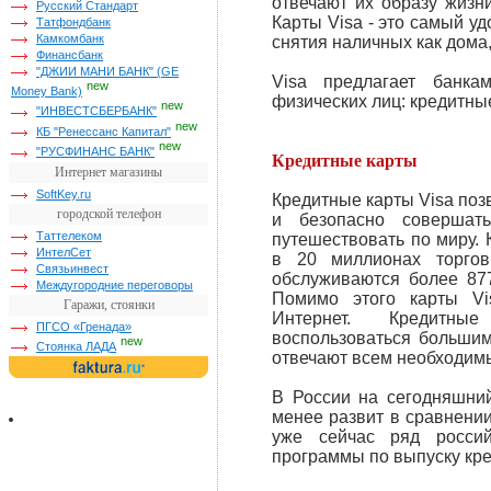
отвечают их образу жизн
Русский Стандарт
Карты Visa - это самый у
Татфондбанк
Камкомбанк
снятия наличных как дома,
Финансбанк
"ДЖИИ МАНИ БАНК" (GE
Visa предлагает банк
new
Money Bank)
физических лиц: кредитны
new
"ИНВЕСТСБЕРБАНК"
new
КБ "Ренессанс Капитал"
new
"РУСФИНАНС БАНК"
Кредитные карты
Интернет магазины
SoftKey.ru
Кредитные карты Visa поз
городской телефон
и безопасно совершать
Таттелеком
путешествовать по миру.
ИнтелСет
в 20 миллионах торго
Связьинвест
обслуживаются более 87
Междугородние переговоры
Помимо этого карты Vi
Гаражи, стоянки
Интернет. Кредитн
ПГСО «Гренада»
воспользоваться большим
new
Стоянка ЛАДА
отвечают всем необходим
В России на сегодняшни
менее развит в сравнени
уже сейчас ряд россий
программы по выпуску кре