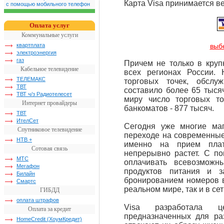
Карта Visa принимается ве
с помощью мобильного телефон
Оплата услуг
Коммунальные услуги
квартплата
выбе
электроэнергия
газ
Причем не только в круп
Кабельное телевидение
всех регионах России.
ТЕЛЕМАКС
торговых точек, обсл
ТВТ
составило более 65 тысяч
ТВТ ч/з Радиотелесет
миру число торговых т
Интернет провайдеры
банкоматов - 877 тысяч.
ТВТ
ИтелСет
Сегодня уже многие маг
Спутниковое телевидение
переходе на современные
НТВ +
именно на прием плат
Сотовая связь
непрерывно растет. С п
МТС
оплачивать всевозможн
Мегафон
продуктов питания и з
Билайн
бронированием номеров в
Смартс
реальном мире, так и в сет
ГИБДД
оплата штрафов
Visa разработала 
Оплата за кредит
предназначенных для ра
HomeCredit (ХоумКредит)