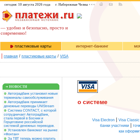
сегодня: 10 августа 2026 года
г. Набережные Челны
— удобно и безопасно, просто и
современно!
пластиковые карты
интернет-банкинг
мо
|
/
/
главная
пластиковые карты
VISA
НОВОСТИ
Автоградбанк установил новые
терминалы самообслуживания
о системе
Автоградбанк принимает
денежные переводы UNIStream
Система CONTACT, с которой
сотрудничает Автоградбанк,
стала первой в Боснии и
|
Visa Electron
Visa Classic
Герцеговине российской
|
банки участники
точ
системой денежных переводов.
Установлен банкомат на рынке
как оформи
«Фонтан»
За ТВТ теперь можно платить