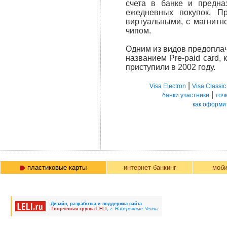
счета в банке и предна
ежедневных покупок. П
виртуальными, с магнитн
чипом.
Одним из видов предоплач
названием Pre-paid card, 
приступили в 2002 году.
|
Visa Electron
Visa Classic
|
банки участники
точ
как оформи
пластиковые карты
интернет-банкинг
моби
Дизайн, разработка и поддержка сайта
Творческая группа LELI
,
г. Набережные Челны