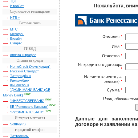
ТВТ
Пожалуйста, вни
ИтелСет
Спутниковое телевидение
НТВ +
Сотовая связь
МТС
Мегафон
Фамилия
*
Билайн
Смартс
Имя
*
ГИБДД
оплата штрафов
Отчество
*
Оплата за кредит
№ кредитного договора
HomeCredit (ХоумКредит)
*
Русский Стандарт
Татфондбанк
№ счета клиента
(20
Камкомбанк
*
символов)
Финансбанк
"ДЖИИ МАНИ БАНК" (GE
Сумма
*
new
Money Bank)
Поля, обязательн
new
"ИНВЕСТСБЕРБАНК"
new
КБ "Ренессанс Капитал"
new
"РУСФИНАНС БАНК"
Интернет магазины
Данные для заполнен
договоре и заявлении на
SoftKey.ru
городской телефон
Таттелеком