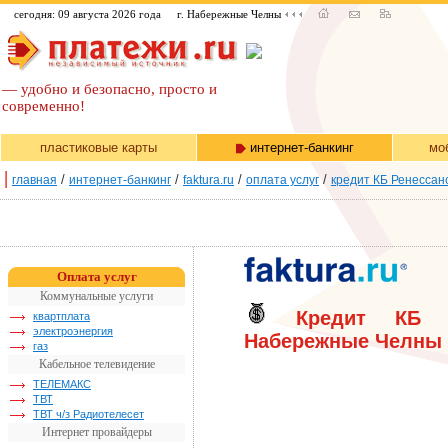
сегодня: 09 августа 2026 года
г. Набережные Челны
— удобно и безопасно, просто и
современно!
пластиковые карты
интернет-банкинг
мо
|
/
/
/
/
главная
интернет-банкинг
faktura.ru
оплата услуг
кредит КБ Ренессан
Оплата услуг
Коммунальные услуги
Кредит КБ "
квартплата
электроэнергия
Набережные Челны
газ
Кабельное телевидение
ТЕЛЕМАКС
ТВТ
ТВТ ч/з Радиотелесет
Интернет провайдеры