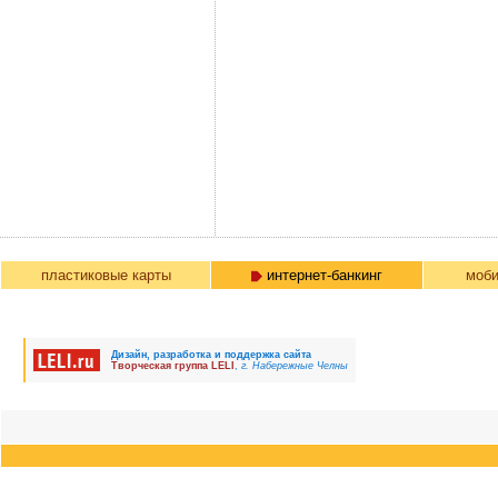
пластиковые карты
интернет-банкинг
моби
Дизайн, разработка и поддержка сайта
Творческая группа LELI
,
г. Набережные Челны