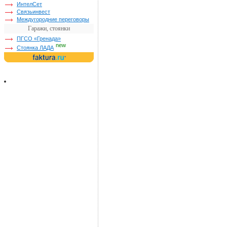
ИнтелСет
Связьинвест
Междугородние переговоры
Гаражи, стоянки
ПГСО «Гренада»
new
Стоянка ЛАДА