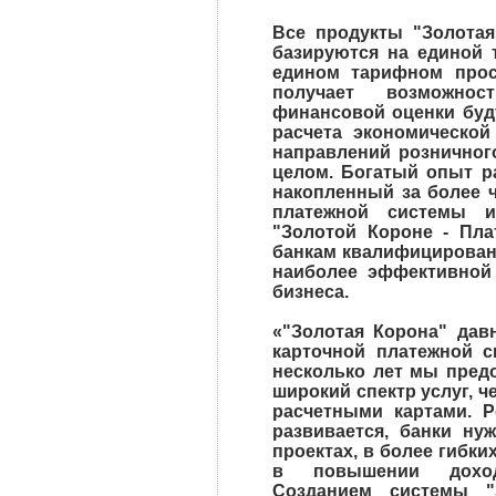
Все продукты "Золота
базируются на единой 
едином тарифном прос
получает возможнос
финансовой оценки буд
расчета экономическо
направлений розничного
целом. Богатый опыт р
накопленный за более 
платежной системы и
"Золотой Короне - Пл
банкам квалифицирован
наиболее эффективной 
бизнеса.
«"Золотая Корона" дав
карточной платежной с
несколько лет мы пред
широкий спектр услуг, ч
расчетными картами. 
развивается, банки н
проектах, в более гибки
в повышении доход
Созданием системы "