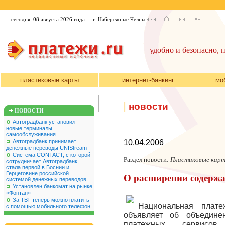
сегодня: 08 августа 2026 года
г. Набережные Челны
— удобно и безопасно, 
пластиковые карты
интернет-банкинг
мо
|
новости
НОВОСТИ
Автоградбанк установил
новые терминалы
самообслуживания
Автоградбанк принимает
10.04.2006
денежные переводы UNIStream
Система CONTACT, с которой
Раздел новости:
Пластиковые кар
сотрудничает Автоградбанк,
стала первой в Боснии и
Герцеговине российской
О расширении содержа
системой денежных переводов.
Установлен банкомат на рынке
«Фонтан»
За ТВТ теперь можно платить
Национальная плате
с помощью мобильного телефон
объявляет об объедин
платежных сервисо