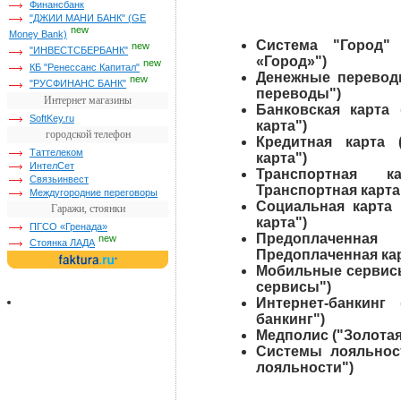
Финансбанк
"ДЖИИ МАНИ БАНК" (GE
new
Money Bank)
Система "Город"
new
"ИНВЕСТСБЕРБАНК"
«Город»")
new
КБ "Ренессанс Капитал"
Денежные перевод
new
"РУСФИНАНС БАНК"
переводы")
Интернет магазины
Банковская карта 
SoftKey.ru
карта")
городской телефон
Кредитная карта 
Таттелеком
карта")
ИнтелСет
Транспортная 
Связьинвест
Транспортная карта
Междугородние переговоры
Социальная карта 
Гаражи, стоянки
карта")
ПГСО «Гренада»
Предоплаченная
new
Стоянка ЛАДА
Предоплаченная кар
Мобильные сервисы
сервисы")
Интернет-банкинг
банкинг")
Медполис ("Золотая
Системы лояльнос
лояльности")