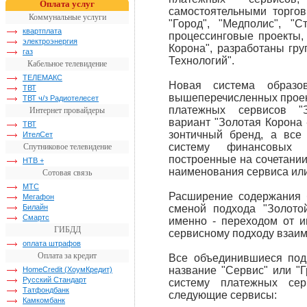
Оплата услуг
самостоятельными торгов
Коммунальные услуги
"Город", "Медполис", "С
квартплата
процессинговые проекты,
электроэнергия
Корона", разработаны гр
газ
Технологий".
Кабельное телевидение
ТЕЛЕМАКС
Новая система образо
ТВТ
вышеперечисленных проек
ТВТ ч/з Радиотелесет
платежных сервисов "
Интернет провайдеры
вариант "Золотая Корона 
ТВТ
зонтичный бренд, а все
ИтелСет
систему финансовых с
Спутниковое телевидение
построенные на сочетани
НТВ +
наименования сервиса или
Сотовая связь
МТС
Расширение содержания 
Мегафон
Билайн
сменой подхода "Золото
Смартс
именно - переходом от и
ГИБДД
сервисному подходу взаим
оплата штрафов
Оплата за кредит
Все объединившиеся под
название "Сервис" или "Г
HomeCredit (ХоумКредит)
Русский Стандарт
систему платежных сер
Татфондбанк
следующие сервисы:
Камкомбанк