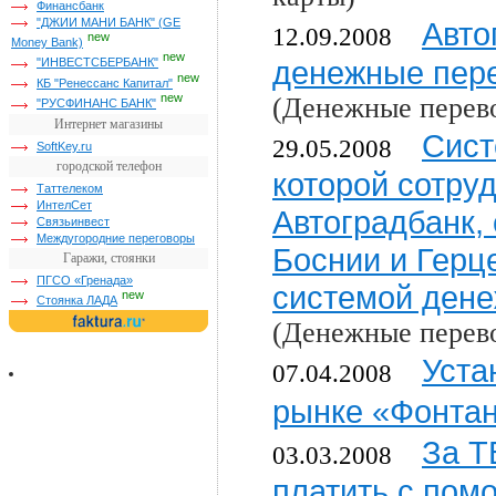
Финансбанк
Авто
"ДЖИИ МАНИ БАНК" (GE
12.09.2008
new
Money Bank)
new
денежные пер
"ИНВЕСТСБЕРБАНК"
new
КБ "Ренессанс Капитал"
new
(Денежные перев
"РУСФИНАНС БАНК"
Интернет магазины
Сист
29.05.2008
SoftKey.ru
городской телефон
которой сотру
Таттелеком
ИнтелСет
Автоградбанк, 
Связьинвест
Междугородние переговоры
Боснии и Герц
Гаражи, стоянки
ПГСО «Гренада»
системой дене
new
Стоянка ЛАДА
(Денежные перев
Уста
07.04.2008
рынке «Фонта
За Т
03.03.2008
платить с пом