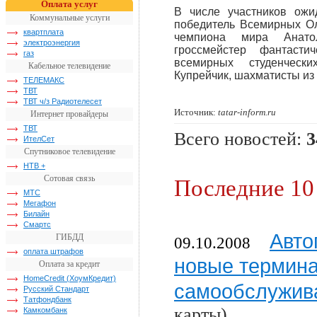
Оплата услуг
В числе участников ожи
Коммунальные услуги
победитель Всемирных Ол
квартплата
чемпиона мира Анат
электроэнергия
гроссмейстер фантасти
газ
всемирных студенческ
Кабельное телевидение
Купрейчик, шахматисты из 
ТЕЛЕМАКС
ТВТ
ТВТ ч/з Радиотелесет
Источник:
tatar-inform.ru
Интернет провайдеры
ТВТ
Всего новостей:
3
ИтелСет
Спутниковое телевидение
НТВ +
Сотовая связь
Последние 10
МТС
Мегафон
Билайн
Смартс
Авто
ГИБДД
09.10.2008
оплата штрафов
новые термин
Оплата за кредит
HomeCredit (ХоумКредит)
самообслужив
Русский Стандарт
Татфондбанк
карты)
Камкомбанк