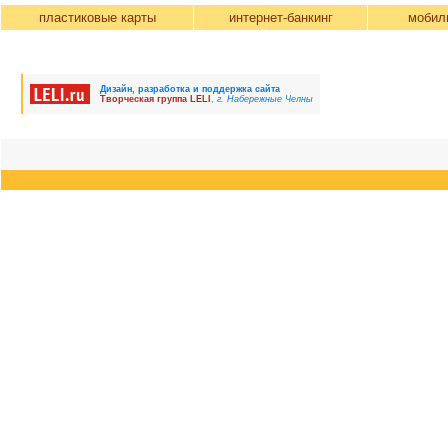
пластиковые карты
интернет-банкинг
мобил
Дизайн, разработка и поддержка сайта
Творческая группа LELI
,
г. Набережные Челны