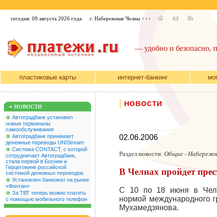
сегодня: 09 августа 2026 года
г. Набережные Челны
— удобно и безопасно, 
пластиковые карты
интернет-банкинг
мо
|
новости
НОВОСТИ
Автоградбанк установил
новые терминалы
самообслуживания
Автоградбанк принимает
02.06.2006
денежные переводы UNIStream
Система CONTACT, с которой
Раздел новости:
Общие - Набережн
сотрудничает Автоградбанк,
стала первой в Боснии и
Герцеговине российской
В Челнах пройдет пр
системой денежных переводов.
Установлен банкомат на рынке
«Фонтан»
С 10 по 18 июня в Чел
За ТВТ теперь можно платить
нормой международного г
с помощью мобильного телефон
Мухамедзянова.