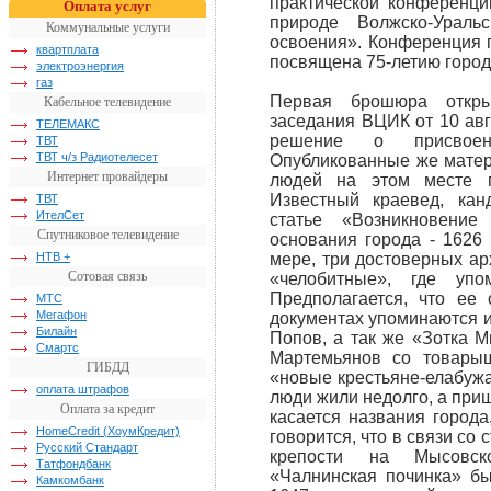
практической конференци
Оплата услуг
природе Волжско-Урал
Коммунальные услуги
освоения». Конференция 
квартплата
посвящена 75-летию город
электроэнергия
газ
Первая брошюра откры
Кабельное телевидение
заседания ВЦИК от 10 авг
ТЕЛЕМАКС
решение о присвоен
ТВТ
ТВТ ч/з Радиотелесет
Опубликованные же матер
Интернет провайдеры
людей на этом месте п
Известный краевед, ка
ТВТ
ИтелСет
статье «Возникновение
Спутниковое телевидение
основания города - 1626 
НТВ +
мере, три достоверных а
Сотовая связь
«челобитные», где упо
Предполагается, что ее
МТС
Мегафон
документах упоминаются и
Билайн
Попов, а так же «Зотка 
Смартс
Мартемьянов со товарыщ
ГИБДД
«новые крестьяне-елабужан
оплата штрафов
люди жили недолго, а приш
Оплата за кредит
касается названия город
HomeCredit (ХоумКредит)
говорится, что в связи со 
Русский Стандарт
крепости на Мысовск
Татфондбанк
«Чалнинская починка» б
Камкомбанк