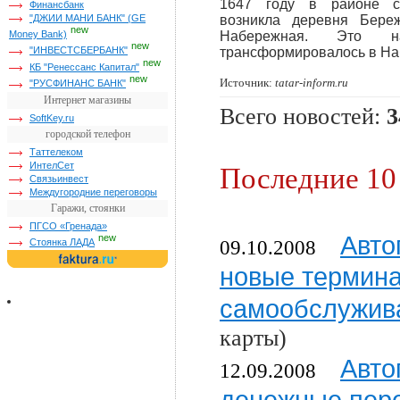
1647 году в районе с
Финансбанк
"ДЖИИ МАНИ БАНК" (GE
возникла деревня Бере
new
Набережная. Это 
Money Bank)
new
трансформировалось в Н
"ИНВЕСТСБЕРБАНК"
new
КБ "Ренессанс Капитал"
new
Источник:
tatar-inform.ru
"РУСФИНАНС БАНК"
Интернет магазины
Всего новостей:
3
SoftKey.ru
городской телефон
Таттелеком
ИнтелСет
Последние 10
Связьинвест
Междугородние переговоры
Гаражи, стоянки
ПГСО «Гренада»
Авто
new
09.10.2008
Стоянка ЛАДА
новые термин
самообслужив
карты)
Авто
12.09.2008
денежные пер