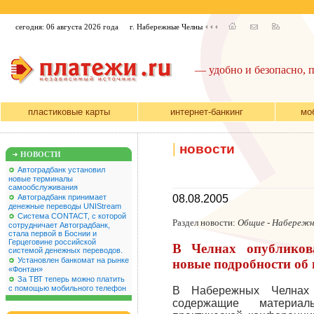
сегодня: 06 августа 2026 года
г. Набережные Челны
— удобно и безопасно, 
пластиковые карты
интернет-банкинг
мо
|
новости
НОВОСТИ
Автоградбанк установил
новые терминалы
самообслуживания
Автоградбанк принимает
08.08.2005
денежные переводы UNIStream
Система CONTACT, с которой
Раздел новости:
Общие - Набережн
сотрудничает Автоградбанк,
стала первой в Боснии и
Герцеговине российской
В Челнах опубликов
системой денежных переводов.
Установлен банкомат на рынке
новые подробности об 
«Фонтан»
За ТВТ теперь можно платить
с помощью мобильного телефон
В Набережных Челнах
содержащие материа