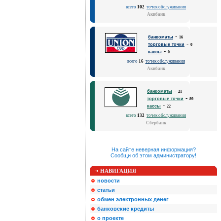
всего
102
точек обслуживания
Акибанк
-
банкоматы
16
-
торговые точки
0
-
кассы
0
всего
16
точек обслуживания
Акибанк
-
банкоматы
21
-
торговые точки
89
-
кассы
22
всего
132
точек обслуживания
Сбербанк
На сайте неверная информация?
Сообщи об этом администратору!
НАВИГАЦИЯ
новости
статьи
обмен электронных денег
банковские кредиты
о проекте