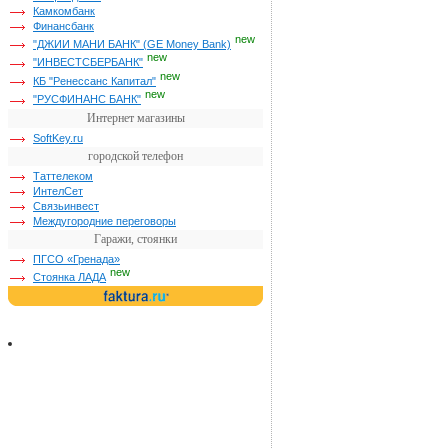
Камкомбанк
Финансбанк
new
"ДЖИИ МАНИ БАНК" (GE Money Bank)
new
"ИНВЕСТСБЕРБАНК"
new
КБ "Ренессанс Капитал"
new
"РУСФИНАНС БАНК"
Интернет магазины
SoftKey.ru
городской телефон
Таттелеком
ИнтелСет
Связьинвест
Междугородние переговоры
Гаражи, стоянки
ПГСО «Гренада»
new
Стоянка ЛАДА