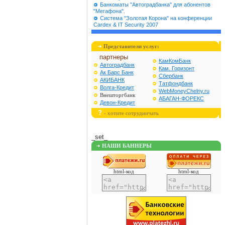
Банкоматы "Автоградбанка" для абонентов
"Мегафона".
Cистема "Золотая Корона" на конференции
Cardex & IT Security 2007
Представители услуг:
партнеры
КамКомБанк
Автоградбанк
Кам. Горизонт
Ак Барс Банк
Сбербанк
АКИБАНК
Татфондбанк
Волга-Кредит
WebMoneyChelny.ru
Внешторгбанк
АБАГАН-ФОРЕКС
Девон-Кредит
?
- хотите сотрудничать
_set_
НАШИ БАННЕРЫ
html-код
html-код