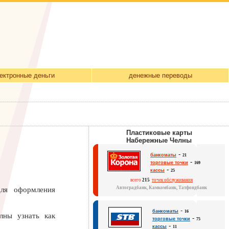
ектронные деньги
денежные переводы
Пластиковые карты
Набережные Челны
-
банкоматы
21
-
торговые точки
169
-
кассы
25
всего
215
точек обслуживания
Автоградбанк, Камкомбанк, Татфондбанк
ля оформления
-
банкоматы
16
лны узнать как
-
торговые точки
75
-
кассы
11