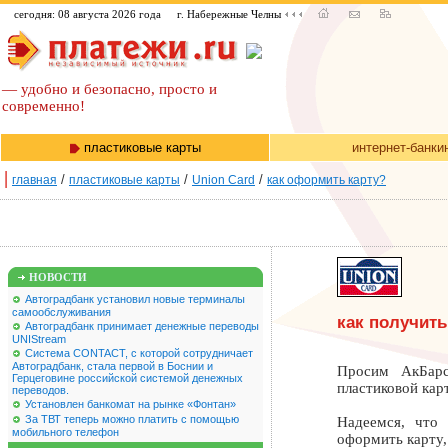
сегодня: 08 августа 2026 года
г. Набережные Челны
— удобно и безопасно, просто и
современно!
пластиковые карты
интернет-банки
|
/
/
/
главная
пластиковые карты
Union Card
как оформить карту?
НОВОСТИ
Автоградбанк установил новые терминалы
самообслуживания
как получить
Автоградбанк принимает денежные переводы
UNIStream
Система CONTACT, с которой сотрудничает
Автоградбанк, стала первой в Боснии и
Просим АкБарс
Герцеговине российской системой денежных
пластиковой кар
переводов.
Установлен банкомат на рынке «Фонтан»
За ТВТ теперь можно платить с помощью
Надеемся, что
мобильного телефон
оформить карту,