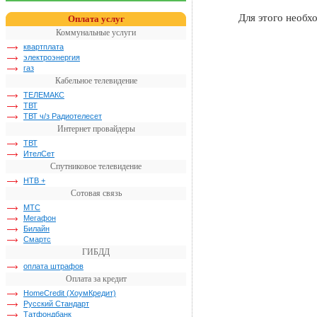
Для этого необ
Оплата услуг
Коммунальные услуги
квартплата
электроэнергия
газ
Кабельное телевидение
ТЕЛЕМАКС
ТВТ
ТВТ ч/з Радиотелесет
Интернет провайдеры
ТВТ
ИтелСет
Спутниковое телевидение
НТВ +
Сотовая связь
МТС
Мегафон
Билайн
Смартс
ГИБДД
оплата штрафов
Оплата за кредит
HomeCredit (ХоумКредит)
Русский Стандарт
Татфондбанк